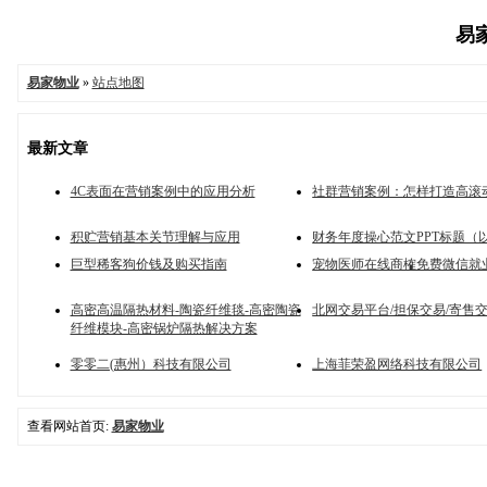
易家
易家物业
»
站点地图
最新文章
4C表面在营销案例中的应用分析
社群营销案例：怎样打造高滚
积贮营销基本关节理解与应用
财务年度操心范文PPT标题（
巨型稀客狗价钱及购买指南
宠物医师在线商榷免费微信就
高密高温隔热材料-陶瓷纤维毯-高密陶瓷
北网交易平台/担保交易/寄售
纤维模块-高密锅炉隔热解决方案
零零二(惠州）科技有限公司
上海菲荣盈网络科技有限公司
查看网站首页:
易家物业