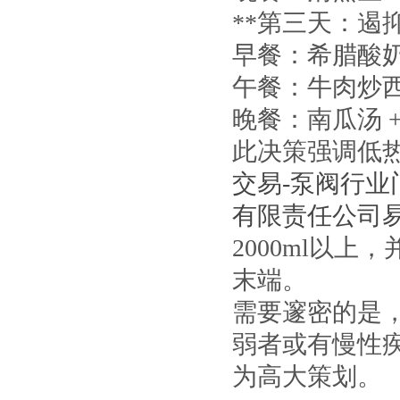
**第三天：遏
早餐：希腊酸奶
午餐：牛肉炒西
晚餐：南瓜汤 +
此决策强调低
交易-泵阀行业
有限责任公司
2000ml以
末端。
需要邃密的是
弱者或有慢性
为高大策划。